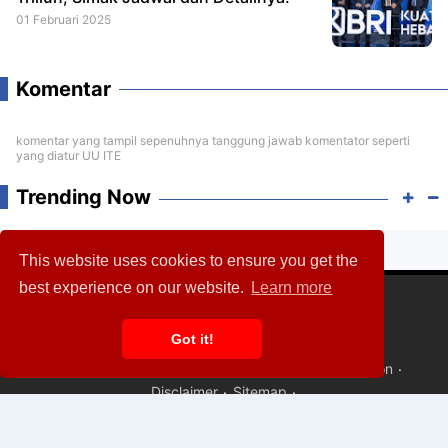
01 Februari 2025
Komentar
komentar yang tampil sepenuhnya tanggung jawab komentator seperti
yang diatur UU ITE
Trending Now
This website uses cookies to ensure you get the
best experience on our website.
Learn more
Got it!
About
Contact
Privacy Policy
Terms & Condition
Disclaimer
Sitemap